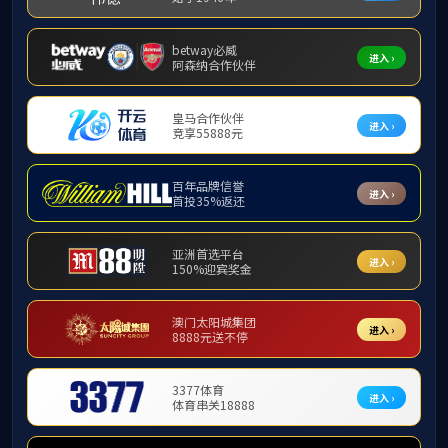
公司新闻
媒体报道
行业动态
南湖区政协副主席、区建设局党组书
指导
2026-04-08
3月4日，南湖区政协副主席、区建设局党组书记施寒祥
发展现状，倾听企业发展诉求。集团公司总裁邹俊、副总裁
座谈会上，邹总对区委、区政府及区建设局长期以来的关心