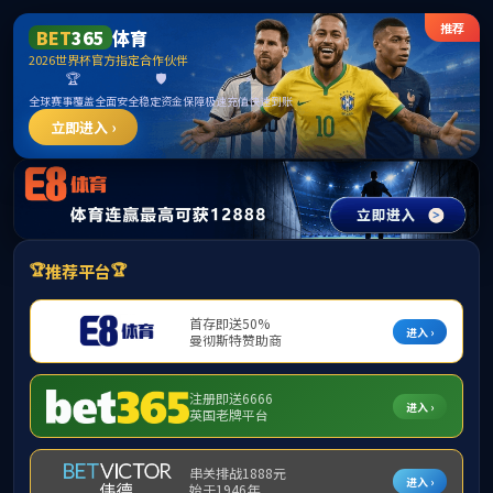
FUN88·乐天堂(中国游)官方网站
网站首页
走进fun88
精品案例