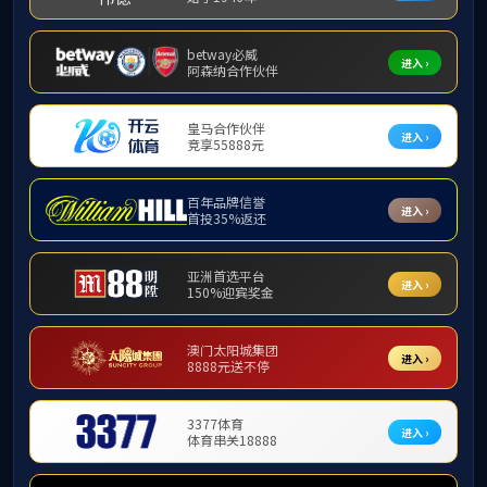
公司新闻
媒体报道
行业动态
关于召开2026年第一
2026-04-29