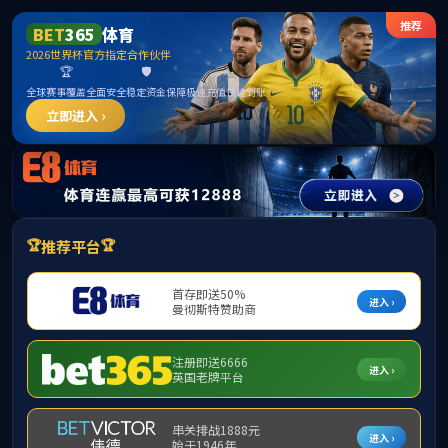
FUN88·乐天堂(中国游)官方网站
网站首页
走进fun88
精品案例