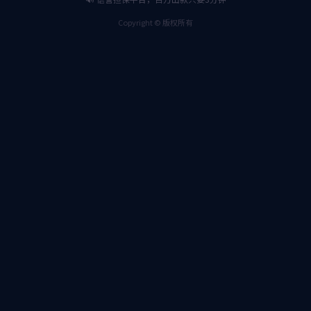
度视频会议上作交流发言
5
6
7
8
9
10
11