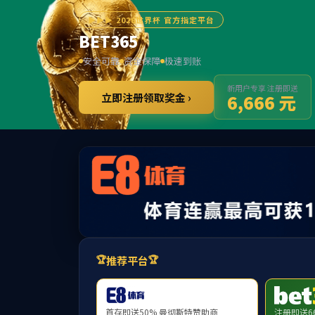
网站首页
走进fun88
精品案