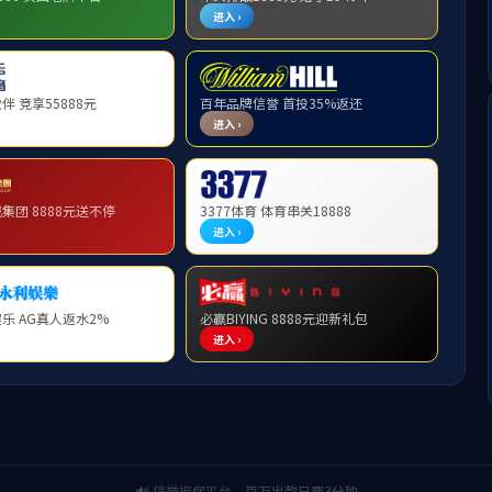
嘉兴市政府迎宾大道
2019-12-04