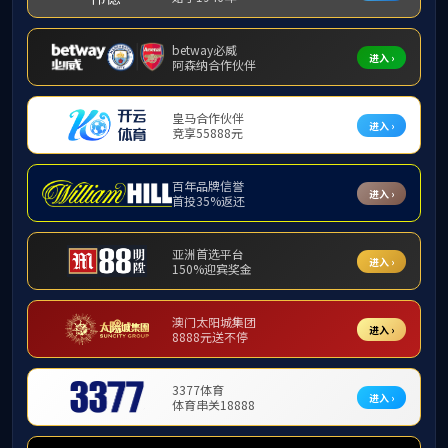
公司新闻
媒体报道
行业动态
嘉兴市房屋市政工程质量安全管理工作
会在集团公司项
2026-05-11
4月2日，嘉兴市住房和城乡建设局组织召开全市房屋市
目交流会，会议现场设于集团公司承建的虹桥商务楼 CTD 
“浙砼管”由宁波市首创的“甬砼码”升级而来，是“一地创