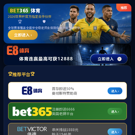
FUN88·乐天堂(中国游)官方网站
网站首页
走进fun88
精品案例