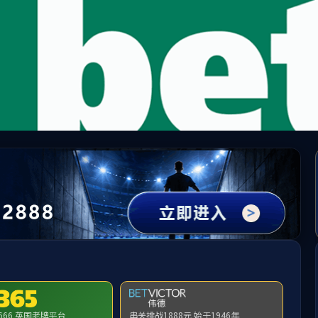
FUN88·乐天堂(中国游)官方网站
例
新闻资讯
企业文化
联系我