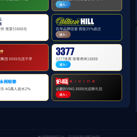
筑未来 匠心谱华章——fun88建设再获
2022-01-29
温已经跌破零度，但走进嘉善县文化惠民项目（图书馆、博
网发布2020-2021年度中国建设工程鲁班奖（国家优质工
赫然位列其中。