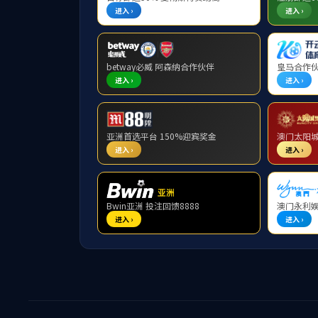
公司新闻
媒体报道
行业动态
初心
寒冬的禾城最低气
日前，中国建筑业协会官
百姓心目中的璀璨建筑