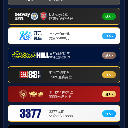
公司新闻
媒体报道
行业动态
曹玉书在第十六届工程建设行业信息化发展大会上的讲话
嘉建〔2020〕13号嘉兴市建设局关于废止《嘉兴市建设施
嘉兴市建设局关于公布2020年度嘉兴市建筑安全文明施工标
嘉兴市建筑业施工总产值连续5个月实现同比正增长