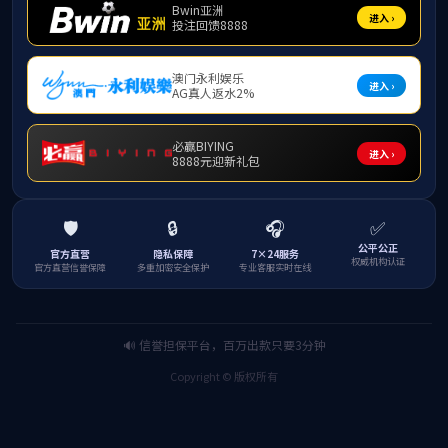
“fun88先锋杯”质量安全知识竞赛在吴家安置房二期项目举办
荣誉榜
不忘初心谋发展 凝心聚力再出发 ——集团公司2021年度工
公司获评万科2020年度物流土建总承包供应商（A级）
公司两项目接受绿城集团第三方“飞检”
首页
上一页
1
2
3
4
5
12
13
14
15
16
17
18
1